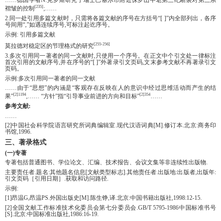
……德国学者N.克罗斯研究了瑞士巴塞尔市附近侏罗山中老第三纪断裂对第三系
[235]
褶皱的控制
;……
2.同一处引用多篇文献时，只需将各篇文献的序号在方括号“[ ]”内全部列出，各序
号间用“,”如遇连续序号,可标注起讫序号。
示例: 引用多篇文献
[255-256]
莫拉德对稳定区的节理格式的研究
3.多次引用同一著者的同一文献时,只使用一个序号。在正文中个引文处一律标注
首次引用的文献序号,并在序号的“[ ]”外著录引文页码,文末参考文献不再著录引文
页码。
示例:多次引用同一著者的同一文献
……由于“思想”的内涵是“客观存在反映在人的意识中经过思维活动而产生的结
[2]1194
[2]354
果”
,…… “方针”指“引导事业前进的方向和目标”
……
参考文献:
……
[2]中国社会科学院语言研究所词典编辑室.现代汉语词典[M].修订本.北京:商务印
书馆,1996.
三、著录格式
(一)专著
专著包括普通图书、学位论文、汇编、技术报告、会议文集等非连续性出版物.
主要责任者.题名:其他题名信息[文献类型标志].其他责任者.出版地:出版者,出版年:
引文页码［引用日期］.获取和访问路径.
示例:
[1]昂温G,昂温PS.外国出版史[M].陈生铮,译.北京:中国书籍出版社,1998:12-15.
[2]全国文献工作标准技术化委员会第七分委员会.GB/T 5795-1986中国标准书号
[S].北京:中国标准出版社,1986:16-19.