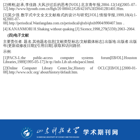
[2]傅刚,赵承,李佳路.大风沙过后的思考[N/OL].北京青年报,2004–12(14)[2005–07–
12].http://www.bjyouth.com.cn/Bgb/20 000412/GB/4216%5ED0412B1401.Htm.
[3]莫少强.数字式中文全文文献格式的设计与研究[J/OL].情报学报,1999,18(4):1-
6[2001-07-
08].http://periodical.Wanfangdata.com.cn/periodical/qbxb/qbxb9904/990407.htm．
[4] KANANMORI H.Shaking without quaking [J].Sicence,1998,279(5359):2063–2064.
(四)电子文献
主要责任者. 题名:其他题名信息[文献类型标志/文献载体标志].出版地:出版者.出版
年(更新或修改日期)[引用日期].获取和访问路径.
示例:
[1]PACS-L:the public-access computer systems forum[EB/OL].Houston
Libraries,1989[1995-05-17].ht tp://info.Lib.uh.edu/pacsl.html.
[2]Online Computer Library Center,Inc,History of OCLC[EB/OL].[2000-01-
08].http://www.oclc.org/ about/history/default.htm.