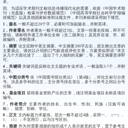
本。
四、为适应学术期刊文献信息传播现代化的需要，依据《中国学术期
刊（光盘版）检索与评价数据规范》《中国高等学校社会科学学报编
排规范》以及其他国家标准和法规文件，本刊来稿请采用如下规范。
1．篇名
一般不超过
20
个字，必要时可加副篇名，并附英译。
2．作者署名
作者署名一般不得超过3位。文章一经署名投稿，即不可
更动。请标明作者工作单位全称（含二级单位）及其所在省、市、邮
政编码，并附英译。
3．摘要
论文应附中英文摘要。中文摘要200字左右，原文摘出文章的
主要观点。请勿以介绍的口气叙述或评价文章，力避类似用语:“本文
从几个方面论述了……提出了个人独到的见解”，等。英文摘要意译即
可。
4．关键词
关键词是反映论文主题的专业术语，一般选取3-7个，并附
英译。
5．中图分类号
依《中国图书馆分类法》（第4版），对论文标引分类
号。涉及多学科的论文，主分类号排在首位，多个分类号之间以分号
分隔。
6．基金项目
获得基金资助产出的文章，须注明基金项目名称及项目
编号。
7．作者简介
主要作者的姓名、出生年、性别、民族（汉族可省
略）、籍贯、职称、学位。
8．正文
文内标题力求凝练。层次一般不超过4级，采用一、（一）、
1、（1）；不宜用
①
，以与注号区别。
9．致谢
作为对需要感谢的组织或个人表示谢意的文字，置于参考文