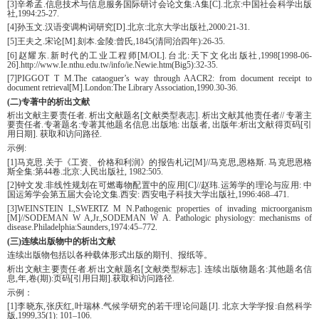
[3]辛希孟.信息技术与信息服务国际研讨会论文集:A集[C].北京:中国社会科学出版
社,1994:25-27.
[4]孙玉文.汉语变调构词研究[D].北京:北京大学出版社,2000:21-31.
[5]王夫之.宋论[M].刻本.金陵:曾氏,1845(清同治四年):26-35.
[6]赵耀东.新时代的工业工程师[M/OL].台北:天下文化出版社,1998[1998-06-
26].http://www.Ie.nthu.edu.tw/info/ie.Newie.htm(Big5):32-35.
[7]PIGGOT T M.The cataoguer’s way through AACR2: from document receipt to
document retrieval[M].London:The Library Association,1990.30-36.
(二)专著中的析出文献
析出文献主要责任者. 析出文献题名[文献类型表志]. 析出文献其他责任者// 专著主
要责任者.专著题名:专著其他题名信息.出版地: 出版者, 出版年:析出文献得页码[引
用日期]. 获取和访问路径.
示例:
[1]马克思.关于《工资、价格和利润》的报告札记[M]//马克思,恩格斯. 马克思恩格
斯全集:第44卷.北京:人民出版社, 1982:505.
[2]钟文发.非线性规划在可燃毒物配置中的应用[C]//赵玮.运筹学的理论与应用: 中
国运筹学会第五届大会论文集.西安: 西安电子科技大学出版社,1996:468–471.
[3]WEINSTEIN L,SWERTZ M N.Pathogenic properties of invading microorganism
[M]//SODEMAN W A,Jr.,SODEMAN W A. Pathologic physiology: mechanisms of
disease.Philadelphia:Saunders,1974:45–772.
(三)连续出版物中的析出文献
连续出版物包括以各种载体形式出版的期刊、报纸等。
析出文献主要责任者.析出文献题名[文献类型标志]. 连续出版物题名:其他题名信
息,年,卷(期):页码[引用日期].获取和访问路径.
示例：
[1]李晓东,张庆红,叶瑞林.气候学研究的若干理论问题[J]. 北京大学学报:自然科学
版,1999,35(1): 101–106.