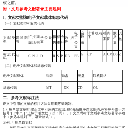
献之前。
附：文后参考文献著录主要规则
文献类型和电子文献载体标志代码
1、
（一）文献类型和标志代码
电
会
计算机程
档
舆
数
其
汇
报
期
报
标
专
子
议
序
据
文献类
普通图
学位论
数据
案
图
他
型
书
文
库
编
纸
刊
告
准
利
公
录
集
告
标志代
G
CP
A
CM
DS
Z
M
C
N
J
D
R
S
P
DB
EB
码
（二）电子文献载体和标志代码
电子文献载体
磁带
磁盘
光盘
联机网络
标志代码
MT
DK
CD
OL
二、参考文献标注法
正文中引用的文献的标注方法采用顺序编码制。
1.引用单篇文献时,按正文中引用的文献出现的先后顺序连续编码,并将序号置于方
括号“[ ]”中,“[ ] ”上标于引文处（以下同），引文页码标于文后参考文献著录事项
中（参见本规则“三、著录格式”）。
示例: 引用单篇文献