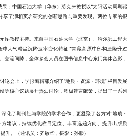
成果；中国石油大学（华东）葸克来教授以“太阳活动周期驱
分享了湖相页岩研究的创新思路与重要发现。两位专家的报
元库教授主持。来自中国石油大学（北京）、哈尔滨工程大
全球大气粉尘沉降速率变化特征”“青藏高原中部构造隆升过
果。交流间隙，全体参会人员在图书信息中心东门集体合影，
会上，学报编辑部介绍了“地质・资源・环境” 栏目发展
设等核心议题展开热烈讨论，积极建言献策，提出了一系列
深化了期刊社与学院的学术合作，更凝聚了各方对“地质・
各方建议，持续优化栏目定位、丰富选题方向、提升出版质
稳步提升。（通讯员：齐敏华，摄影：孙滕）