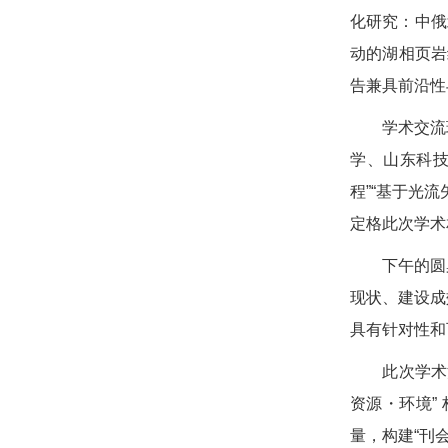
化研究：中俄
动的湖相页岩
告兼具前沿性
学术交流环
学、山东科技
程”“基于光
定格此次学术
下午的圆桌讨
现状、建设成
具有针对性和
此次学术沙
资源・环境”
量，构建“刊