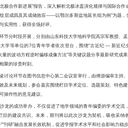
北极合作新进展”报告，深入解析北极冰盖演化规律与国际合作
纹层成因及其成储效应——以鄂尔多斯盆地延长组为例”为题，
与实用性，获得全场好评。
节分时段开展，分别由山东科技大学地科学院高宗军教授、孟
大学等单位的7位青年学者依次登台，围绕“古近纪 — 新近纪
流矢量的波动方程逆时偏移成像方法”等关键议题分享最新研究成
相聚的珍贵时刻。
论环节在图书信息中心第二会议室举行，由傅游编审主持。讨论
效及未来规划，参会嘉宾围绕栏目学术定位、选题策划、特色建
可操作性的意见建议。
龙的成功举办，不仅促进了地学领域的青年编委的学术交流，
 栏目的建设共识。未来，期刊将以此次沙龙为契机，吸收采纳
会”“刊研”融合发展长效机制，促进学报学术水平和社会影响力