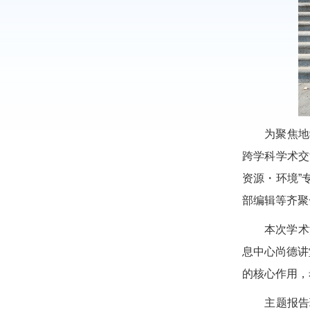
为聚焦地学领
跨学科学术交
资源・环境”
部编辑等齐聚
本次学术沙龙
息中心尚德讲
的核心作用，
主题报告环