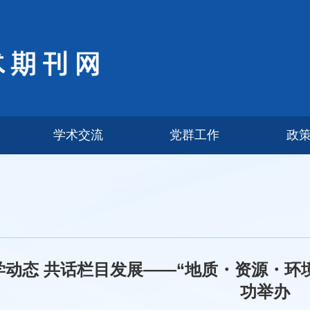
学术交流
党群工作
政
学动态 共话栏目发展——“地质・资源・环
功举办