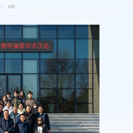
览：
105