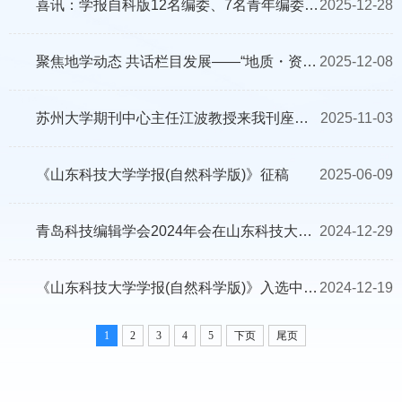
喜讯：学报自科版12名编委、7名青年编委入选全国高被引学者Top1%
2025-12-28
聚焦地学动态 共话栏目发展——“地质・资源・环境”专题与栏目建设青年编委学术沙龙成功举办
2025-12-08
苏州大学期刊中心主任江波教授来我刊座谈交流
2025-11-03
《山东科技大学学报(自然科学版)》征稿
2025-06-09
青岛科技编辑学会2024年会在山东科技大学召开
2024-12-29
《山东科技大学学报(自然科学版)》入选中国高校优秀科技期刊
2024-12-19
1
2
3
4
5
下页
尾页